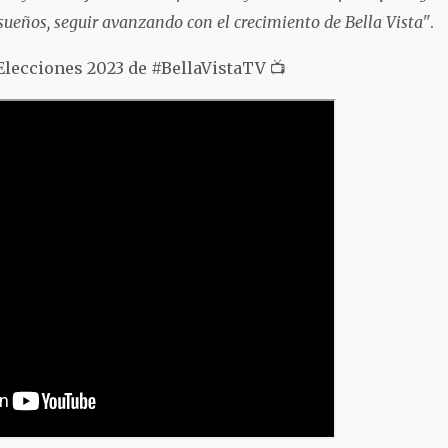
sueños, seguir avanzando con el crecimiento de Bella Vista"
.
 Elecciones 2023 de #BellaVistaTV 📺