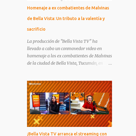
Otras redes sociales: | Tik tok! | Twitter /
Homenaje a ex combatientes de Malvinas
X | Instagram | Facebook |
de Bella Vista: Un tributo a la valentía y
sacrificio
La producción de "Bella Vista TV" ha
llevado a cabo un conmovedor video en
homenaje a los ex combatientes de Malvinas
de la ciudad de Bella Vista, Tucumán, en
conmemoración del Día del Veterano y de los
Caídos en la guerra de Malvinas, que se
celebra cada 2 de abril. Entre los ex
combatientes homenajeados se encuentran
nombres que marcaron la historia de Bella
Vista y de la nación en su conjunto: Reynaldo
Armando López, José Florencio Mamaní,
Manuel Vicente Delgado, Jorge Arnaldo
Romano, Miguel Angel Olmos, Roberto
¡Bella Vista TV arranca el streaming con