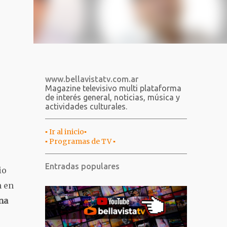
www.bellavistatv.com.ar
Magazine televisivo multi plataforma
de interés general, noticias, música y
actividades culturales.
▪︎ Ir al inicio▪︎
▪︎ Programas de TV ▪︎
Entradas populares
io
n en
na