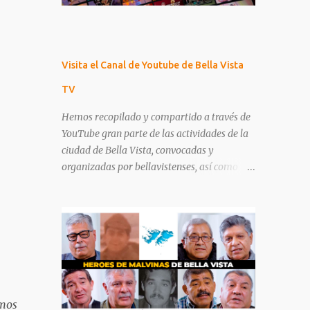
Visita el Canal de Youtube de Bella Vista
TV
Hemos recopilado y compartido a través de
YouTube gran parte de las actividades de la
ciudad de Bella Vista, convocadas y
organizadas por bellavistenses, así como
también eventos y noticias tanto nacionales
como internacionales con lo que se ha
nutrido nuestra plataforma a lo largo de los
años. ¡Te invitamos a formar parte de esta
gran comunidad! No olvides suscribirte y
activar la campanita para que te alerte
cuando subamos nuevo contenido 👍 Ver
todo el canal 👉 Bella Vista TV 📺. 👉
emos