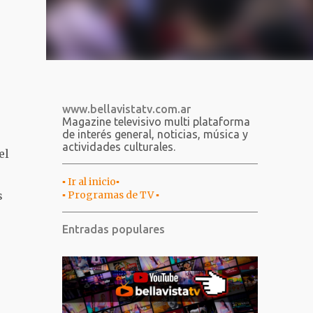
www.bellavistatv.com.ar
Magazine televisivo multi plataforma
de interés general, noticias, música y
actividades culturales.
el
▪︎ Ir al inicio▪︎
▪︎ Programas de TV ▪︎
s
Entradas populares