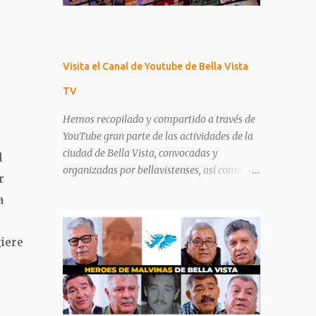
Visita el Canal de Youtube de Bella Vista
TV
Hemos recopilado y compartido a través de
YouTube gran parte de las actividades de la
ciudad de Bella Vista, convocadas y
l
organizadas por bellavistenses, así como
r
también eventos y noticias tanto nacionales
a
como internacionales con lo que se ha
nutrido nuestra plataforma a lo largo de los
años. ¡Te invitamos a formar parte de esta
giere
gran comunidad! No olvides suscribirte y
activar la campanita para que te alerte
cuando subamos nuevo contenido 👍 Ver
todo el canal 👉 Bella Vista TV 📺. 👉