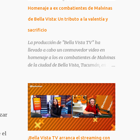
Otras redes sociales: | Tik tok! | Twitter /
Homenaje a ex combatientes de Malvinas
X | Instagram | Facebook |
de Bella Vista: Un tributo a la valentía y
sacrificio
La producción de "Bella Vista TV" ha
llevado a cabo un conmovedor video en
homenaje a los ex combatientes de Malvinas
de la ciudad de Bella Vista, Tucumán, en
conmemoración del Día del Veterano y de los
Caídos en la guerra de Malvinas, que se
celebra cada 2 de abril. Entre los ex
combatientes homenajeados se encuentran
nombres que marcaron la historia de Bella
Vista y de la nación en su conjunto: Reynaldo
zar
Armando López, José Florencio Mamaní,
Manuel Vicente Delgado, Jorge Arnaldo
Romano, Miguel Angel Olmos, Roberto
 el
¡Bella Vista TV arranca el streaming con